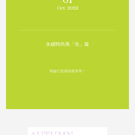
01
Dec. 2023
你的命中注定！專屬十二星座風格婚紗-火/土象
「個性化」dream look，打造專屬你的璀璨星婚紗！
01
Oct. 2023