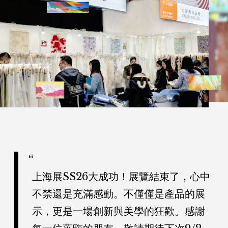
縫珠
布料
花朵花邊
22
婚紗配件
May. 2026
明綸試衣間
捕捉生活畫面美，定格色彩一瞬間
邀請螢幕前的你，走進明綸生活電影館。 日常演繹作電影，一起感受色彩之
商品專區
關於我們
美。
最新訊息
聯繫我們
會員中心
常見問題
上海展SS26大成功！展覽結束了，心中
不禁還是充滿感動。不僅僅是產品的展
MING to Tell
示，更是一場創新與美學的狂歡。感謝
人才招募
隱私權政策
All News