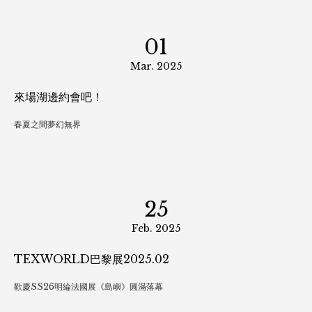
01
Mar. 2025
來場湖邊約會吧！
春夏之間夢幻無界
25
Feb. 2025
TEXWORLD巴黎展2025.02
歡慶SS26明綸法國展《島嶼》圓滿落幕