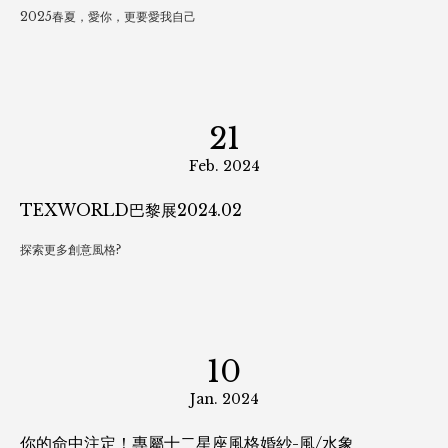
13
Mar. 2024
intertextile-上海展 - 春夏25
圓滿落幕>>〈默守不成規〉系列潮流樣
01
Mar. 2024
《伊爾斯女神的後花園》：愛是一場盛大的浪漫復興！
2025春夏，愛你，更要愛我自己