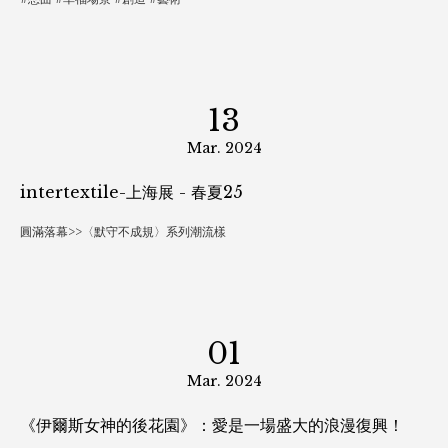
17
May. 2024
靈感- 琴弦戀曲 /文藝復興
#戀曲 #幸福場景 #創造 #藝術