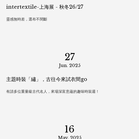
intertextile-上海展 - 秋冬26/27
靈感無時差，選布不間斷
27
Jun. 2025
主題時裝「繡」，古往今來試衣間go
有請多位重量級古代名人，來場深富意蘊的趣味時裝週！
16
May. 2025