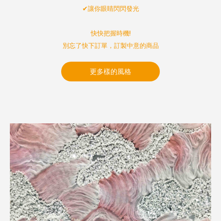
22
✔︎讓你眼睛閃閃發光
May. 2026
快快把握時機!
捕捉生活畫面美，定格色彩一瞬間
別忘了快下訂單，訂製中意的商品
邀請螢幕前的你，走進明綸生活電影館。
更多樣的風格
日常演繹作電影，一起感受色彩之美。