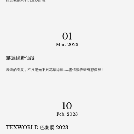
17
Mar. 2023
靈感- 記憶香氣 / 櫥窗夢景
體會氤氳其中的曼妙詩意