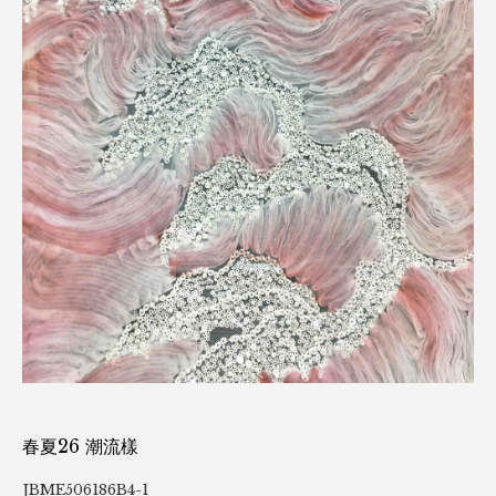
18
Mar. 2026
intertextile-上海展 - 春夏27
明綸上海展亮點回顧
06
春夏26 潮流樣
春
Mar. 2026
EJBML503419A43-T388P-1
R8