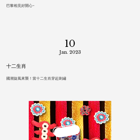
01
Mar. 2023
邂逅綠野仙蹤
燦爛的春夏，不只陽光不只花草綠蔭……盡情徜徉斑斕想像裡！
10
Feb. 2023
TEXWORLD 巴黎展 2023
巴黎相見好開心~