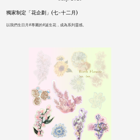
獨家制定「花企劃」(七~十二月)
以我們生日月#專屬的#誕生花，成為系列靈感。