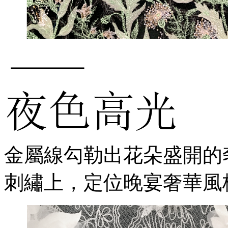
金屬線勾勒出花朵盛開的
刺繡上，定位晚宴奢華風