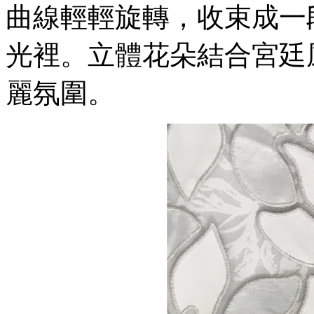
曲線輕輕旋轉，收束成一
光裡。立體花朵結合宮廷
麗氛圍。